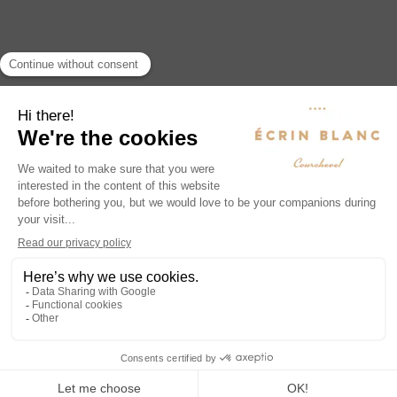
Legal Notice
URL: ecrin-blanc.com
Company/organization: Écrin Blanc Invest
Share capital: € 10,444,000.00
RCS : 842 861 718 Montpellier
VAT NO.: FR30842861718
Head office :
The Neos II
130 rue de la Jasse de Maurin